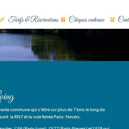
Tarifs & Réservations
Chèques cadeaux
Cont
oing
vaste commune qui s’étire sur plus de 7 kms le long de
nt la RN7 et la voie ferrée Paris- Nevers.
utes. L’A6 (Paris-Lyon), l’A77 (Paris-Nevers) et l’A19 qui