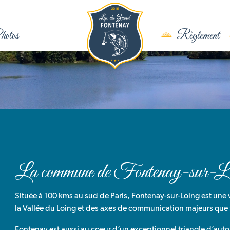
otos
Règlement
La commune de Fontenay-sur-L
Située à 100 kms au sud de Paris, Fontenay-sur-Loing est une 
la Vallée du Loing et des axes de communication majeurs que so
Fontenay est aussi au coeur d’un exceptionnel triangle d’autoro