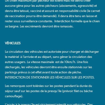
Un chien maximum par pêcheur est toléré mais ne devra créer
aucune gène pour les autres pêcheurs (aboiements, agressivité) et
devra être tatoué, vacciné et assuré en responsabilité civile (le carnet
de vaccination pourra être demandé). Il devra être tenu en laisse et
rester sous surveillance constante. Interdiction formelle que le chien
se baigne. Les excréments devront être ramassés.
VÉHICULES
La circulation des véhicules est autorisée pour charger et décharger
le matériel à l’arrivée et au départ, sans gêner la circulation des
autres usagers. La vitesse maximale est de 10km/h. Une fois
déchargés, les véhicules devront être ensuite stationnés sur les
parkings prévus à cet effet avant toute action de pêche.
INTERDICTION DE STATIONNER LES VÉHICULES SUR LES POSTES.
Les remorques sont tolérées sur les postes pendant la durée du
séjour sauf sur les postes de la presqu’île (prévoir filet ou bâche
camouflage).
L’accès à la presqu’île est strictement interdit aux véhicules. Des