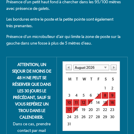
Présence d’un petit haut fond à chercher dans les 95/100 mètres
avec présence de galets.
Les bordures entre le poste et la petite pointe sont également
très prenantes.
Présence d’un microbulleur d’air qui limite la zone de poste sur la
gauche dans une fosse à plus de 5 mètres d’eau.
ATTENTION, UN
August 2026
SEJOUR DE MOINS DE
48 H NE PEUT SE
M
T
W
T
F
S
S
RÉSERVER QUE DANS
1
2
LES 30 JOURS LE
3
4
5
6
7
8
9
PRÉCÉDANT, SAUF SI
10
11
12
13
14
15
16
VOUS REPÉREZ UN
17
18
19
20
21
22
23
TROU DANS LE
CALENDRIER.
24
25
26
27
28
29
30
Dans ce cas, prendre
31
contact par mail